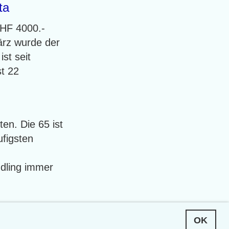
ta
CHF 4000.-
März wurde der
st seit
st 22
en. Die 65 ist
ufigsten
ndling immer
OK